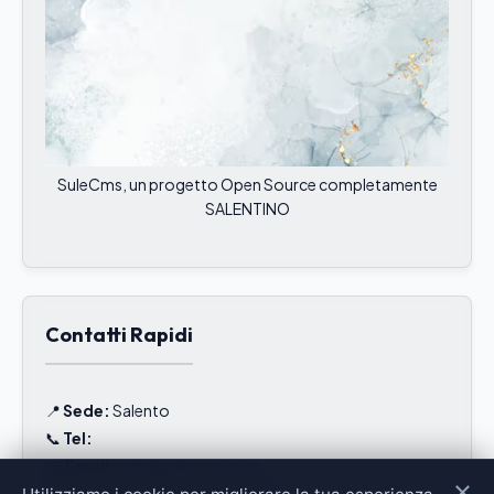
SuleCms, un progetto Open Source completamente
SALENTINO
Contatti Rapidi
📍
Sede:
Salento
📞
Tel:
✉️
Email:
info@sulecms.com
×
🕒
Orari:
Lun-Ven 09:00 - 18:00