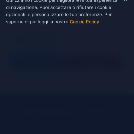
Utilizziamo i cookie per migliorare la tua esperienza
di navigazione. Puoi accettare o rifiutare i cookie
opzionali, o personalizzare le tue preferenze. Per
saperne di più leggi la nostra
Cookie Policy
.
Seguici sui Social
Facebook
Instagram
SuleCms Open Source - Licenza GPLv3
Sede Legale:
P.IVA: | REA: | Cap. Soc. Nu tegnu n'euru