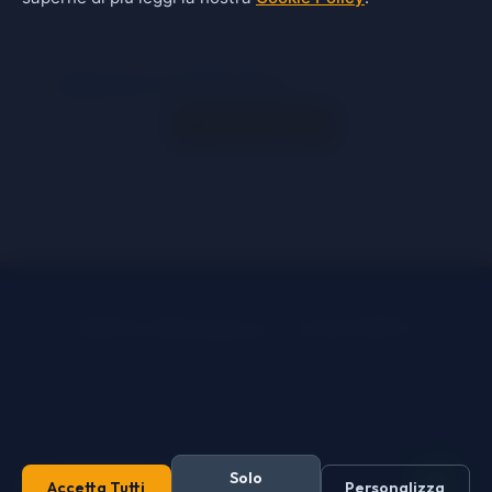
Quanto fa 9 + 5? (Sicurezza)
Invia Messaggio
SuleCms Open Source - Licenza GPLv3
Sede Legale:
P.IVA: | REA: | Cap. Soc. Nu tegnu n'euru
© 2026
SuleCms
un progetto Open Source di CreaSito.cv by
Pierluigi Covelli
Solo
Privacy Policy
Cookie Policy
Accetta Tutti
Personalizza