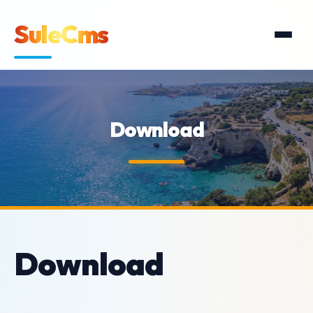
SuleCms
Download
Download