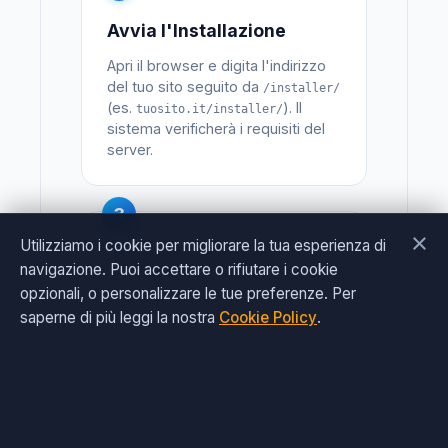
Avvia l'Installazione
Apri il browser e digita l'indirizzo
del tuo sito seguito da
/installer/
(es.
). Il
tuosito.it/installer/
sistema verificherà i requisiti del
server.
3
×
Utilizziamo i cookie per migliorare la tua esperienza di
Configura & Accedi
navigazione. Puoi accettare o rifiutare i cookie
opzionali, o personalizzare le tue preferenze. Per
Inserisci le credenziali MySQL,
crea le tue credenziali di
saperne di più leggi la nostra
Cookie Policy
.
amministratore e clicca su Installa.
A procedura ultimata, rimuovi la
cartella installer per motivi di
sicurezza.