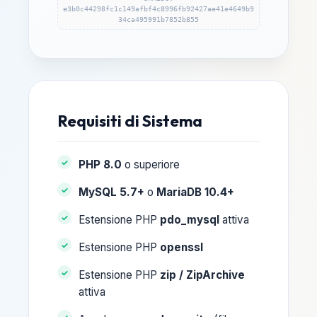
e3b0c44298fc1c149afbf4c8996fb92427ae41e4649b9
34ca495991b7852b855
Requisiti di Sistema
PHP 8.0
o superiore
MySQL 5.7+
o
MariaDB 10.4+
Estensione PHP
pdo_mysql
attiva
Estensione PHP
openssl
Estensione PHP
zip / ZipArchive
attiva